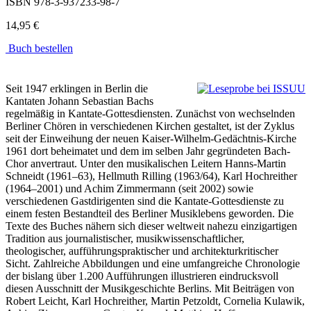
ISBN
978-3-937233-98-7
14,95 €
Buch bestellen
Seit 1947 erklingen in Berlin die
Kantaten Johann Sebastian Bachs
regelmäßig in Kantate-Gottesdiensten. Zunächst von wechselnden
Berliner Chören in verschiedenen Kirchen gestaltet, ist der Zyklus
seit der Einweihung der neuen Kaiser-Wilhelm-Gedächtnis-Kirche
1961 dort beheimatet und dem im selben Jahr gegründeten Bach-
Chor anvertraut. Unter den musikalischen Leitern Hanns-Martin
Schneidt (1961–63), Hellmuth Rilling (1963/64), Karl Hochreither
(1964–2001) und Achim Zimmermann (seit 2002) sowie
verschiedenen Gastdirigenten sind die Kantate-Gottesdienste zu
einem festen Bestandteil des Berliner Musiklebens geworden. Die
Texte des Buches nähern sich dieser weltweit nahezu einzigartigen
Tradition aus journalistischer, musikwissenschaftlicher,
theologischer, aufführungspraktischer und architekturkritischer
Sicht. Zahlreiche Abbildungen und eine umfangreiche Chronologie
der bislang über 1.200 Aufführungen illustrieren eindrucksvoll
diesen Ausschnitt der Musikgeschichte Berlins. Mit Beiträgen von
Robert Leicht, Karl Hochreither, Martin Petzoldt, Cornelia Kulawik,