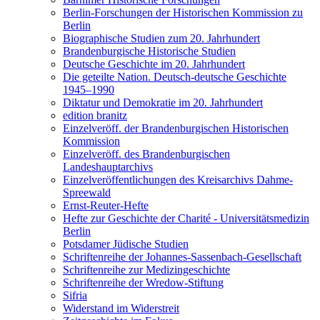
Berlin-Forschungen der Historischen Kommission zu
Berlin
Biographische Studien zum 20. Jahrhundert
Brandenburgische Historische Studien
Deutsche Geschichte im 20. Jahrhundert
Die geteilte Nation. Deutsch-deutsche Geschichte
1945–1990
Diktatur und Demokratie im 20. Jahrhundert
edition branitz
Einzelveröff. der Brandenburgischen Historischen
Kommission
Einzelveröff. des Brandenburgischen
Landeshauptarchivs
Einzelveröffentlichungen des Kreisarchivs Dahme-
Spreewald
Ernst-Reuter-Hefte
Hefte zur Geschichte der Charité - Universitätsmedizin
Berlin
Potsdamer Jüdische Studien
Schriftenreihe der Johannes-Sassenbach-Gesellschaft
Schriftenreihe zur Medizingeschichte
Schriftenreihe der Wredow-Stiftung
Sifria
Widerstand im Widerstreit