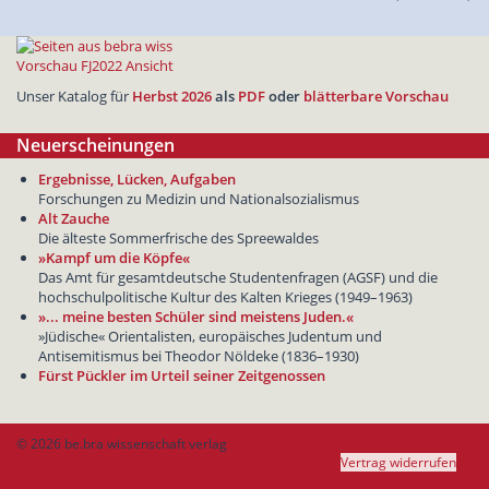
Unser Katalog für
Herbst 2026
als
PDF
oder
blätterbare Vorschau
Neuerscheinungen
Ergebnisse, Lücken, Aufgaben
Forschungen zu Medizin und Nationalsozialismus
Alt Zauche
Die älteste Sommerfrische des Spreewaldes
»Kampf um die Köpfe«
Das Amt für gesamtdeutsche Studentenfragen (AGSF) und die
hochschulpolitische Kultur des Kalten Krieges (1949–1963)
»... meine besten Schüler sind meistens Juden.«
»Jüdische« Orientalisten, europäisches Judentum und
Antisemitismus bei Theodor Nöldeke (1836–1930)
Fürst Pückler im Urteil seiner Zeitgenossen
© 2026 be.bra wissenschaft verlag
AGB
Datenschutz
Widerrufsbelehrung
Vertrag widerrufen
Impressum