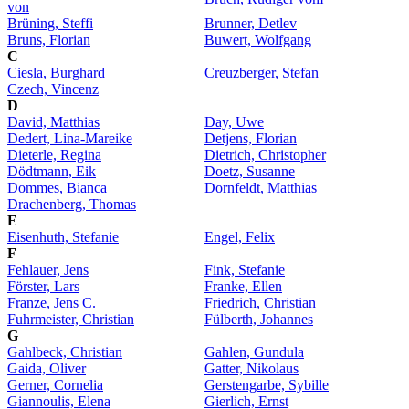
von
Brüning, Steffi
Brunner, Detlev
Bruns, Florian
Buwert, Wolfgang
C
Ciesla, Burghard
Creuzberger, Stefan
Czech, Vincenz
D
David, Matthias
Day, Uwe
Dedert, Lina-Mareike
Detjens, Florian
Dieterle, Regina
Dietrich, Christopher
Dödtmann, Eik
Doetz, Susanne
Dommes, Bianca
Dornfeldt, Matthias
Drachenberg, Thomas
E
Eisenhuth, Stefanie
Engel, Felix
F
Fehlauer, Jens
Fink, Stefanie
Förster, Lars
Franke, Ellen
Franze, Jens C.
Friedrich, Christian
Fuhrmeister, Christian
Fülberth, Johannes
G
Gahlbeck, Christian
Gahlen, Gundula
Gaida, Oliver
Gatter, Nikolaus
Gerner, Cornelia
Gerstengarbe, Sybille
Giannoulis, Elena
Gierlich, Ernst