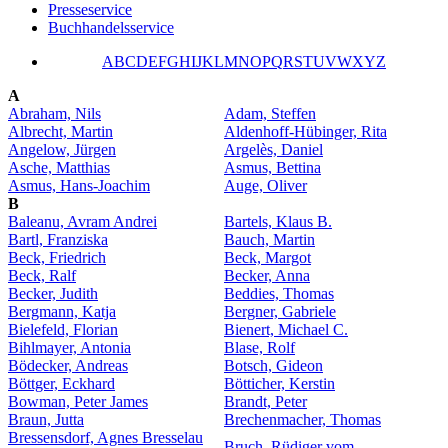
Presseservice
Buchhandelsservice
A
B
C
D
E
F
G
H
I
J
K
L
M
N
O
P
Q
R
S
T
U
V
W
X
Y
Z
A
Abraham, Nils
Adam, Steffen
Albrecht, Martin
Aldenhoff-Hübinger, Rita
Angelow, Jürgen
Argelès, Daniel
Asche, Matthias
Asmus, Bettina
Asmus, Hans-Joachim
Auge, Oliver
B
Baleanu, Avram Andrei
Bartels, Klaus B.
Bartl, Franziska
Bauch, Martin
Beck, Friedrich
Beck, Margot
Beck, Ralf
Becker, Anna
Becker, Judith
Beddies, Thomas
Bergmann, Katja
Bergner, Gabriele
Bielefeld, Florian
Bienert, Michael C.
Bihlmayer, Antonia
Blase, Rolf
Bödecker, Andreas
Botsch, Gideon
Böttger, Eckhard
Bötticher, Kerstin
Bowman, Peter James
Brandt, Peter
Braun, Jutta
Brechenmacher, Thomas
Bressensdorf, Agnes Bresselau
Bruch, Rüdiger vom