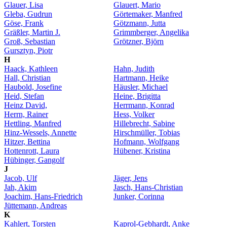
Glauer, Lisa
Glauert, Mario
Gleba, Gudrun
Görtemaker, Manfred
Göse, Frank
Götzmann, Jutta
Gräßler, Martin J.
Grimmberger, Angelika
Groß, Sebastian
Grötzner, Björn
Gursztyn, Piotr
H
Haack, Kathleen
Hahn, Judith
Hall, Christian
Hartmann, Heike
Haubold, Josefine
Häusler, Michael
Heid, Stefan
Heine, Brigitta
Heinz David,
Herrmann, Konrad
Herrn, Rainer
Hess, Volker
Hettling, Manfred
Hillebrecht, Sabine
Hinz-Wessels, Annette
Hirschmüller, Tobias
Hitzer, Bettina
Hofmann, Wolfgang
Hottenrott, Laura
Hübener, Kristina
Hübinger, Gangolf
J
Jacob, Ulf
Jäger, Jens
Jah, Akim
Jasch, Hans-Christian
Joachim, Hans-Friedrich
Junker, Corinna
Jüttemann, Andreas
K
Kahlert, Torsten
Kaprol-Gebhardt, Anke