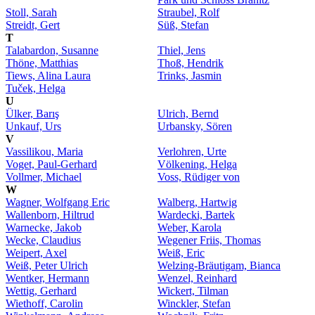
Stoll, Sarah
Straubel, Rolf
Streidt, Gert
Süß, Stefan
T
Talabardon, Susanne
Thiel, Jens
Thöne, Matthias
Thoß, Hendrik
Tiews, Alina Laura
Trinks, Jasmin
Tuček, Helga
U
Ülker, Barış
Ulrich, Bernd
Unkauf, Urs
Urbansky, Sören
V
Vassilikou, Maria
Verlohren, Urte
Voget, Paul-Gerhard
Völkening, Helga
Vollmer, Michael
Voss, Rüdiger von
W
Wagner, Wolfgang Eric
Walberg, Hartwig
Wallenborn, Hiltrud
Wardecki, Bartek
Warnecke, Jakob
Weber, Karola
Wecke, Claudius
Wegener Friis, Thomas
Weipert, Axel
Weiß, Eric
Weiß, Peter Ulrich
Welzing-Bräutigam, Bianca
Wentker, Hermann
Wenzel, Reinhard
Wettig, Gerhard
Wickert, Tilman
Wiethoff, Carolin
Winckler, Stefan