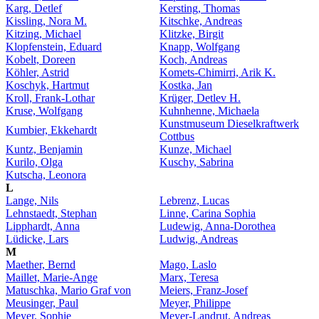
Karg, Detlef
Kersting, Thomas
Kissling, Nora M.
Kitschke, Andreas
Kitzing, Michael
Klitzke, Birgit
Klopfenstein, Eduard
Knapp, Wolfgang
Kobelt, Doreen
Koch, Andreas
Köhler, Astrid
Komets-Chimirri, Arik K.
Koschyk, Hartmut
Kostka, Jan
Kroll, Frank-Lothar
Krüger, Detlev H.
Kruse, Wolfgang
Kuhnhenne, Michaela
Kunstmuseum Dieselkraftwerk
Kumbier, Ekkehardt
Cottbus
Kuntz, Benjamin
Kunze, Michael
Kurilo, Olga
Kuschy, Sabrina
Kutscha, Leonora
L
Lange, Nils
Lebrenz, Lucas
Lehnstaedt, Stephan
Linne, Carina Sophia
Lipphardt, Anna
Ludewig, Anna-Dorothea
Lüdicke, Lars
Ludwig, Andreas
M
Maether, Bernd
Mago, Laslo
Maillet, Marie-Ange
Marx, Teresa
Matuschka, Mario Graf von
Meiers, Franz-Josef
Meusinger, Paul
Meyer, Philippe
Meyer, Sophie
Meyer-Landrut, Andreas