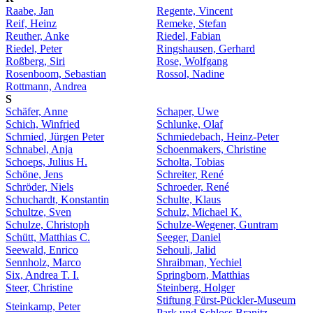
Raabe, Jan
Regente, Vincent
Reif, Heinz
Remeke, Stefan
Reuther, Anke
Riedel, Fabian
Riedel, Peter
Ringshausen, Gerhard
Roßberg, Siri
Rose, Wolfgang
Rosenboom, Sebastian
Rossol, Nadine
Rottmann, Andrea
S
Schäfer, Anne
Schaper, Uwe
Schich, Winfried
Schlunke, Olaf
Schmied, Jürgen Peter
Schmiedebach, Heinz-Peter
Schnabel, Anja
Schoenmakers, Christine
Schoeps, Julius H.
Scholta, Tobias
Schöne, Jens
Schreiter, René
Schröder, Niels
Schroeder, René
Schuchardt, Konstantin
Schulte, Klaus
Schultze, Sven
Schulz, Michael K.
Schulze, Christoph
Schulze-Wegener, Guntram
Schütt, Matthias C.
Seeger, Daniel
Seewald, Enrico
Sehouli, Jalid
Sennholz, Marco
Shraibman, Yechiel
Six, Andrea T. I.
Springborn, Matthias
Steer, Christine
Steinberg, Holger
Stiftung Fürst-Pückler-Museum
Steinkamp, Peter
Park und Schloss Branitz