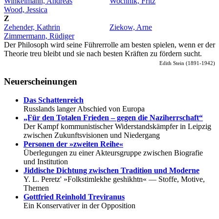
Winkelmann, Andreas
Wochnik, Fritz
Wood, Jessica
Z
Zehender, Kathrin
Ziekow, Arne
Zimmermann, Rüdiger
Der Philosoph wird seine Führerrolle am besten spielen, wenn er der
Theorie treu bleibt und sie nach besten Kräften zu fördern sucht.
Edith Stein (1891-1942)
Neuerscheinungen
Das Schattenreich
Russlands langer Abschied von Europa
„Für den Totalen Frieden – gegen die Naziherrschaft“
Der Kampf kommunistischer Widerstandskämpfer in Leipzig
zwischen Zukunftsvisionen und Niedergang
Personen der »zweiten Reihe«
Überlegungen zu einer Akteursgruppe zwischen Biografie
und Institution
Jiddische Dichtung zwischen Tradition und Moderne
Y. L. Peretz' »Folkstimlekhe geshikhtn« — Stoffe, Motive,
Themen
Gottfried Reinhold Treviranus
Ein Konservativer in der Opposition