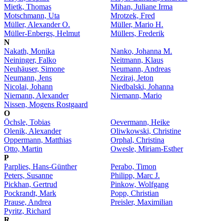
Mietk, Thomas
Mihan, Juliane Irma
Motschmann, Uta
Mrotzek, Fred
Müller, Alexander O.
Müller, Mario H.
Müller-Enbergs, Helmut
Müllers, Frederik
N
Nakath, Monika
Nanko, Johanna M.
Neininger, Falko
Neitmann, Klaus
Neuhäuser, Simone
Neumann, Andreas
Neumann, Jens
Neziraj, Jeton
Nicolai, Johann
Niedbalski, Johanna
Niemann, Alexander
Niemann, Mario
Nissen, Mogens Rostgaard
O
Öchsle, Tobias
Oevermann, Heike
Olenik, Alexander
Oliwkowski, Christine
Oppermann, Matthias
Orphal, Christina
Otto, Martin
Owesle, Miriam-Esther
P
Parplies, Hans-Günther
Perabo, Timon
Peters, Susanne
Philipp, Marc J.
Pickhan, Gertrud
Pinkow, Wolfgang
Pockrandt, Mark
Popp, Christian
Prause, Andrea
Preisler, Maximilian
Pyritz, Richard
R