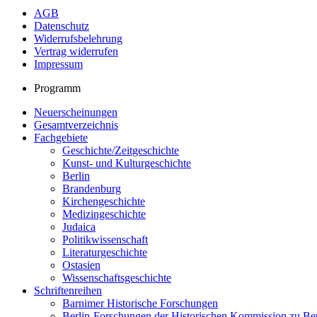
AGB
Datenschutz
Widerrufsbelehrung
Vertrag widerrufen
Impressum
Programm
Neuerscheinungen
Gesamtverzeichnis
Fachgebiete
Geschichte/Zeitgeschichte
Kunst- und Kulturgeschichte
Berlin
Brandenburg
Kirchengeschichte
Medizingeschichte
Judaica
Politikwissenschaft
Literaturgeschichte
Ostasien
Wissenschaftsgeschichte
Schriftenreihen
Barnimer Historische Forschungen
Berlin-Forschungen der Historischen Kommission zu Ber