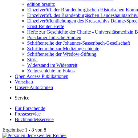
edition branitz
Einzelveröff. der Brandenburgischen Historischen Komm
Einzelveröff. des Brandenburgischen Landeshauptarchiv
Einzelveröffentlichungen des Kreisarchivs Dahme-Spre
Ernst-Reuter-Hefte
Hefte zur Geschichte der Charité - Universitätsmedizin B
Potsdamer Jüdische Studien
Schriftenreihe der Johannes-Sassenbach-Gesellschaft
Schriftenreihe zur Medizingeschichte
Schriftenreihe der Wredow-Stiftung
Sifria
Widerstand im Widerstreit
Zeitgeschichte im Fokus
Open Access Publikationen
Vorschau
Unsere Autor:innen
Service
Für Forschende
Presseservice
Buchhandelsservice
Ergebnisse 1 - 8 von 8