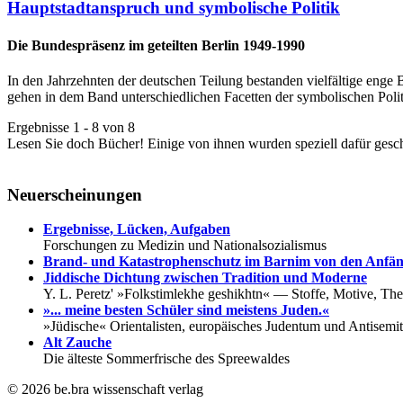
Hauptstadtanspruch und symbolische Politik
Die Bundespräsenz im geteilten Berlin 1949-1990
In den Jahrzehnten der deutschen Teilung bestanden vielfältige eng
gehen in dem Band unterschiedlichen Facetten der symbolischen Polit
Ergebnisse 1 - 8 von 8
Lesen Sie doch Bücher! Einige von ihnen wurden speziell dafür gesc
Neuerscheinungen
Ergebnisse, Lücken, Aufgaben
Forschungen zu Medizin und Nationalsozialismus
Brand- und Katastrophenschutz im Barnim von den Anfän
Jiddische Dichtung zwischen Tradition und Moderne
Y. L. Peretz' »Folkstimlekhe geshikhtn« — Stoffe, Motive, T
»... meine besten Schüler sind meistens Juden.«
»Jüdische« Orientalisten, europäisches Judentum und Antisem
Alt Zauche
Die älteste Sommerfrische des Spreewaldes
© 2026 be.bra wissenschaft verlag