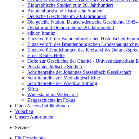
Biographische Studien zum 20. Jahrhundert
Brandenburgische Historische Studien
Deutsche Geschichte im 20. Jahrhundert
Die geteilte Nation. Deutsch-deutsche Geschichte 1945
Diktatur und Demokratie im 20. Jahrhundert
edition branitz
Einzelveröff. der Brandenburgischen Historischen Komm
Einzelveröff. des Brandenburgischen Landeshauptarchiv
Einzelveröffentlichungen des Kreisarchivs Dahme-Spre
Ernst-Reuter-Hefte
Hefte zur Geschichte der Charité - Universitätsmedizin B
Potsdamer Jüdische Studien
Schriftenreihe der Johannes-Sassenbach-Gesellschaft
Schriftenreihe zur Medizingeschichte
Schriftenreihe der Wredow-Stiftung
Sifria
Widerstand im Widerstreit
Zeitgeschichte im Fokus
Open Access Publikationen
Vorschau
Unsere Autor:innen
Service
Für Forschende