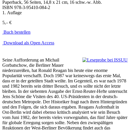
Paperback, 56 Seiten, 14,8 x 21 cm, 16 schw.-w. Abb.
ISBN
978-3-95410-084-2
1. Auflage
5,– €
Buch bestellen
Download als Open Access
Seine Aufforderung an Michail
Gorbatschow, die Berliner Mauer
niederzureißen, hat Ronald Reagan bis heute eine enorme
Popularität verschafft. Doch 1987 war keineswegs das erste Mal,
dass er in der geteilten Stadt weilte. Im Gegenteil, es war nach 1978
und 1982 bereits sein dritter Besuch, und es sollte nicht der letzte
bleiben. In der siebenten Ausgabe der Ernst-Reuter-Hefte untersucht
Jens Schöne die Visiten des 40. US-Präsidenten in der deutsch-
deutschen Metropole. Der Historiker fragt nach ihren Hintergründen
und den Folgen, die sich daraus ergaben. Reagans Aufenthalt in
Ost-Berlin wird dabei ebenso kritisch analysiert wie sein Besuch
vom Juni 1982, der bereits vieles vorwegnahm, das fünf Jahre später
für globale Erregung sorgen sollte. Neben den zwiespältigen
Reaktionen der West-Berliner Bevölkerung findet auch das