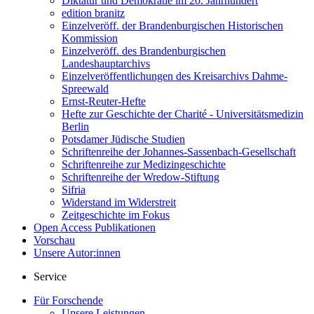
Diktatur und Demokratie im 20. Jahrhundert
edition branitz
Einzelveröff. der Brandenburgischen Historischen
Kommission
Einzelveröff. des Brandenburgischen
Landeshauptarchivs
Einzelveröffentlichungen des Kreisarchivs Dahme-
Spreewald
Ernst-Reuter-Hefte
Hefte zur Geschichte der Charité - Universitätsmedizin
Berlin
Potsdamer Jüdische Studien
Schriftenreihe der Johannes-Sassenbach-Gesellschaft
Schriftenreihe zur Medizingeschichte
Schriftenreihe der Wredow-Stiftung
Sifria
Widerstand im Widerstreit
Zeitgeschichte im Fokus
Open Access Publikationen
Vorschau
Unsere Autor:innen
Service
Für Forschende
Unsere Leistungen