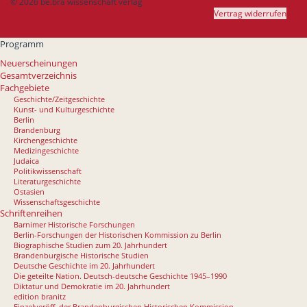
© 2026 be.bra wissenschaft verlag
AGB
Datenschutz
Widerrufsbelehrung
Vertrag widerrufen
Impressum
Programm
Neuerscheinungen
Gesamtverzeichnis
Fachgebiete
Geschichte/Zeitgeschichte
Kunst- und Kulturgeschichte
Berlin
Brandenburg
Kirchengeschichte
Medizingeschichte
Judaica
Politikwissenschaft
Literaturgeschichte
Ostasien
Wissenschaftsgeschichte
Schriftenreihen
Barnimer Historische Forschungen
Berlin-Forschungen der Historischen Kommission zu Berlin
Biographische Studien zum 20. Jahrhundert
Brandenburgische Historische Studien
Deutsche Geschichte im 20. Jahrhundert
Die geteilte Nation. Deutsch-deutsche Geschichte 1945–1990
Diktatur und Demokratie im 20. Jahrhundert
edition branitz
Einzelveröff. der Brandenburgischen Historischen Kommission