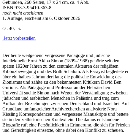
Gebunden, 260 Seiten, 17 x 24 cm, ca. 4 Abb.
ISBN
978-3-95410-363-8
noch nicht erschienen
1. Auflage, erscheint am 6. Oktober 2026
ca. 40,– €
Jetzt vorbestellen
Der heute weitgehend vergessene Pädagoge und jüdische
Intellektuelle Ernst Akiba Simon (1899–1988) gehörte seit den
späten 1920er Jahren zu den zentralen Akteuren der religiösen
Kibbuzbewegung und des Brith Schalom. Als Essayist begleitete er
über ein halbes Jahrhundert lang die politische Entwicklung des
Zionismus und zählte zu den bekanntesten Kritikern David Ben
Gurions. Als Pädagoge und Professor an der Hebräischen
Universität suchte Simon nach Wegen der Verständigung zwischen
jüdischen und arabischen Menschen in Palästina und trug zum
Aufbau der Beziehungen zwischen Deutschland und Israel bei. Auf
Grundlage umfangreicher Archivrecherchen analysierte Nora
Kissling Korrespondenzen und vergessene Manuskripte und bettete
sie in den zeithistorischen Kontext ein. Die daraus entstandene
Biografie ruft eine Persönlichkeit in Erinnerung, die sich für Frieden
und Gerechtigkeit einsetzte, ohne dabei den Konflikt zu scheuen.