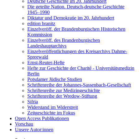
Deutsche Geschichte im 20. Jahrhundert
Die geteilte Nation. Deutsch-deutsche Geschichte
1945–1990
Diktatur und Demokratie im 20. Jahrhundert
edition branitz
Einzelveröff. der Brandenburgischen Historischen
Kommission
Einzelveröff. des Brandenburgischen
Landeshauptarchivs
Einzelveröffentlichungen des Kreisarchivs Dahme-
Spreewald
Ernst-Reuter-Hefte
Hefte zur Geschichte der Charité - Universitätsmedizin
Berlin
Potsdamer Jüdische Studien
Schriftenreihe der Johannes-Sassenbach-Gesellschaft
Schriftenreihe zur Medizingeschichte
Schriftenreihe der Wredow-Stiftung
Sifria
Widerstand im Widerstreit
Zeitgeschichte im Fokus
Open Access Publikationen
Vorschau
Unsere Autor:innen