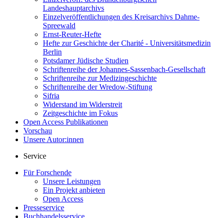
Landeshauptarchivs
Einzelveröffentlichungen des Kreisarchivs Dahme-
Spreewald
Ernst-Reuter-Hefte
Hefte zur Geschichte der Charité - Universitätsmedizin
Berlin
Potsdamer Jüdische Studien
Schriftenreihe der Johannes-Sassenbach-Gesellschaft
Schriftenreihe zur Medizingeschichte
Schriftenreihe der Wredow-Stiftung
Sifria
Widerstand im Widerstreit
Zeitgeschichte im Fokus
Open Access Publikationen
Vorschau
Unsere Autor:innen
Service
Für Forschende
Unsere Leistungen
Ein Projekt anbieten
Open Access
Presseservice
Buchhandelsservice