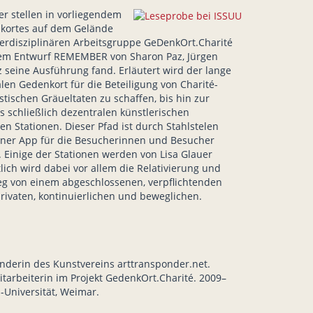
r stellen in vorliegendem
kortes auf dem Gelände
nterdisziplinären Arbeitsgruppe GeDenkOrt.Charité
 dem Entwurf REMEMBER von Sharon Paz, Jürgen
 seine Ausführung fand. Erläutert wird der lange
en Gedenkort für die Beteiligung von Charité-
stischen Gräueltaten zu schaffen, bis hin zur
 schließlich dezentralen künstlerischen
 Stationen. Dieser Pfad ist durch Stahlstelen
iner App für die Besucherinnen und Besucher
 Einige der Stationen werden von Lisa Glauer
utlich wird dabei vor allem die Relativierung und
g von einem abgeschlossenen, verpflichtenden
rivaten, kontinuierlichen und beweglichen.
gründerin des Kunstvereins arttransponder.net.
tarbeiterin im Projekt GedenkOrt.Charité. 2009–
-Universität, Weimar.