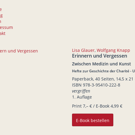
e
ag
m
ressum
akt
Lisa Glauer
,
Wolfgang Knapp
Erinnern und Vergessen
Zwischen Medizin und Kunst
Hefte zur Geschichte der Charité - U
Paperback, 40 Seiten, 14,5 x 21
ISBN
978-3-95410-222-8
vergriffen
1. Auflage
Print 7,– € / E-Book 4,99 €
E-Book bestellen