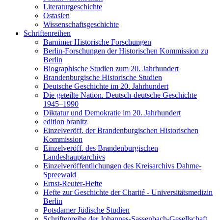
Literaturgeschichte
Ostasien
Wissenschaftsgeschichte
Schriftenreihen
Barnimer Historische Forschungen
Berlin-Forschungen der Historischen Kommission zu
Berlin
Biographische Studien zum 20. Jahrhundert
Brandenburgische Historische Studien
Deutsche Geschichte im 20. Jahrhundert
Die geteilte Nation. Deutsch-deutsche Geschichte
1945–1990
Diktatur und Demokratie im 20. Jahrhundert
edition branitz
Einzelveröff. der Brandenburgischen Historischen
Kommission
Einzelveröff. des Brandenburgischen
Landeshauptarchivs
Einzelveröffentlichungen des Kreisarchivs Dahme-
Spreewald
Ernst-Reuter-Hefte
Hefte zur Geschichte der Charité - Universitätsmedizin
Berlin
Potsdamer Jüdische Studien
Schriftenreihe der Johannes-Sassenbach-Gesellschaft