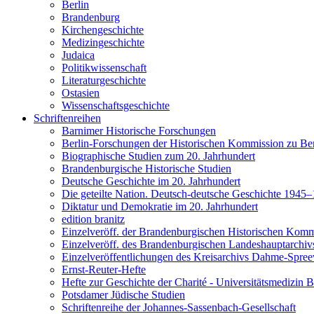
Berlin
Brandenburg
Kirchengeschichte
Medizingeschichte
Judaica
Politikwissenschaft
Literaturgeschichte
Ostasien
Wissenschaftsgeschichte
Schriftenreihen
Barnimer Historische Forschungen
Berlin-Forschungen der Historischen Kommission zu Ber
Biographische Studien zum 20. Jahrhundert
Brandenburgische Historische Studien
Deutsche Geschichte im 20. Jahrhundert
Die geteilte Nation. Deutsch-deutsche Geschichte 1945
Diktatur und Demokratie im 20. Jahrhundert
edition branitz
Einzelveröff. der Brandenburgischen Historischen Komm
Einzelveröff. des Brandenburgischen Landeshauptarchiv
Einzelveröffentlichungen des Kreisarchivs Dahme-Spre
Ernst-Reuter-Hefte
Hefte zur Geschichte der Charité - Universitätsmedizin B
Potsdamer Jüdische Studien
Schriftenreihe der Johannes-Sassenbach-Gesellschaft