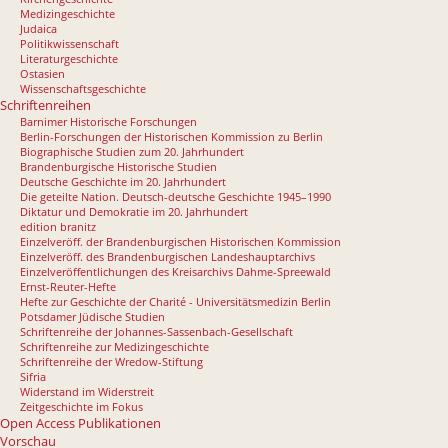
Medizingeschichte
Judaica
Politikwissenschaft
Literaturgeschichte
Ostasien
Wissenschaftsgeschichte
Schriftenreihen
Barnimer Historische Forschungen
Berlin-Forschungen der Historischen Kommission zu Berlin
Biographische Studien zum 20. Jahrhundert
Brandenburgische Historische Studien
Deutsche Geschichte im 20. Jahrhundert
Die geteilte Nation. Deutsch-deutsche Geschichte 1945–1990
Diktatur und Demokratie im 20. Jahrhundert
edition branitz
Einzelveröff. der Brandenburgischen Historischen Kommission
Einzelveröff. des Brandenburgischen Landeshauptarchivs
Einzelveröffentlichungen des Kreisarchivs Dahme-Spreewald
Ernst-Reuter-Hefte
Hefte zur Geschichte der Charité - Universitätsmedizin Berlin
Potsdamer Jüdische Studien
Schriftenreihe der Johannes-Sassenbach-Gesellschaft
Schriftenreihe zur Medizingeschichte
Schriftenreihe der Wredow-Stiftung
Sifria
Widerstand im Widerstreit
Zeitgeschichte im Fokus
Open Access Publikationen
Vorschau