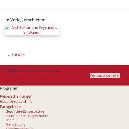
Im Verlag erschienen
...zurück
© 2026 be.bra wissenschaft verlag
AGB
Datenschutz
Widerrufsbelehrung
Vertrag widerrufen
Impressum
Programm
Neuerscheinungen
Gesamtverzeichnis
Fachgebiete
Geschichte/Zeitgeschichte
Kunst- und Kulturgeschichte
Berlin
Brandenburg
Kirchengeschichte