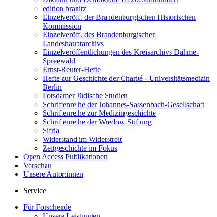
edition branitz
Einzelveröff. der Brandenburgischen Historischen
Kommission
Einzelveröff. des Brandenburgischen
Landeshauptarchivs
Einzelveröffentlichungen des Kreisarchivs Dahme-
Spreewald
Ernst-Reuter-Hefte
Hefte zur Geschichte der Charité - Universitätsmedizin
Berlin
Potsdamer Jüdische Studien
Schriftenreihe der Johannes-Sassenbach-Gesellschaft
Schriftenreihe zur Medizingeschichte
Schriftenreihe der Wredow-Stiftung
Sifria
Widerstand im Widerstreit
Zeitgeschichte im Fokus
Open Access Publikationen
Vorschau
Unsere Autor:innen
Service
Für Forschende
Unsere Leistungen