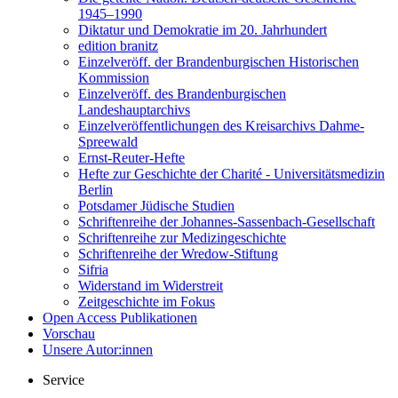
1945–1990
Diktatur und Demokratie im 20. Jahrhundert
edition branitz
Einzelveröff. der Brandenburgischen Historischen
Kommission
Einzelveröff. des Brandenburgischen
Landeshauptarchivs
Einzelveröffentlichungen des Kreisarchivs Dahme-
Spreewald
Ernst-Reuter-Hefte
Hefte zur Geschichte der Charité - Universitätsmedizin
Berlin
Potsdamer Jüdische Studien
Schriftenreihe der Johannes-Sassenbach-Gesellschaft
Schriftenreihe zur Medizingeschichte
Schriftenreihe der Wredow-Stiftung
Sifria
Widerstand im Widerstreit
Zeitgeschichte im Fokus
Open Access Publikationen
Vorschau
Unsere Autor:innen
Service