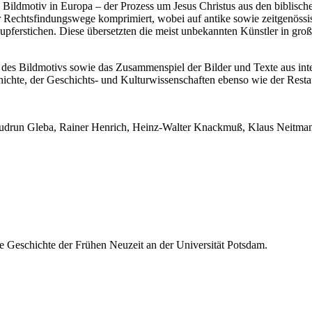
in Bildmotiv in Europa – der Prozess um Jesus Christus aus den biblisc
eter Rechtsfindungswege komprimiert, wobei auf antike sowie zeitgen
upferstichen. Diese übersetzten die meist unbekannten Künstler in gr
 des Bildmotivs sowie das Zusammenspiel der Bilder und Texte aus inte
ichte, der Geschichts- und Kulturwissenschaften ebenso wie der Resta
 Gudrun Gleba, Rainer Henrich, Heinz-Walter Knackmuß, Klaus Neitm
ine Geschichte der Frühen Neuzeit an der Universität Potsdam.