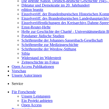
Die geteilte Nation. Deutsch-deutsche Geschichte 1945
Diktatur und Demokratie im 20. Jahrhundert
edition branitz
Einzelveröff. der Brandenburgischen Historischen Komm
Einzelveröff. des Brandenburgischen Landeshauptarchiv
Einzelveröffentlichungen des Kreisarchivs Dahme-Spre
Ernst-Reuter-Hefte
Hefte zur Geschichte der Charité - Universitätsmedizin B
Potsdamer Jüdische Studien
Schriftenreihe der Johannes-Sassenbach-Gesellschaft
Schriftenreihe zur Medizingeschichte
Schriftenreihe der Wredow-Stiftung
Sifria
Widerstand im Widerstreit
Zeitgeschichte im Fokus
Open Access Publikationen
Vorschau
Unsere Autor:innen
Service
Für Forschende
Unsere Leistungen
Ein Projekt anbieten
Open Access