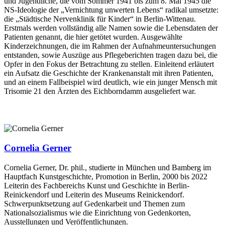
und Jugendliche, die vom Sommer 1941 bis zum 8. Mai 1945 die
NS-Ideologie der „Vernichtung unwerten Lebens“ radikal umsetzte:
die „Städtische Nervenklinik für Kinder“ in Berlin-Wittenau.
Erstmals werden vollständig alle Namen sowie die Lebensdaten der
Patienten genannt, die hier getötet wurden. Ausgewählte
Kinderzeichnungen, die im Rahmen der Aufnahmeuntersuchungen
entstanden, sowie Auszüge aus Pflegeberichten tragen dazu bei, die
Opfer in den Fokus der Betrachtung zu stellen. Einleitend erläutert
ein Aufsatz die Geschichte der Krankenanstalt mit ihren Patienten,
und an einem Fallbeispiel wird deutlich, wie ein junger Mensch mit
Trisomie 21 den Ärzten des Eichborndamm ausgeliefert war.
Cornelia Gerner
Cornelia Gerner, Dr. phil., studierte in München und Bamberg im
Hauptfach Kunstgeschichte, Promotion in Berlin, 2000 bis 2022
Leiterin des Fachbereichs Kunst und Geschichte in Berlin-
Reinickendorf und Leiterin des Museums Reinickendorf.
Schwerpunktsetzung auf Gedenkarbeit und Themen zum
Nationalsozialismus wie die Einrichtung von Gedenkorten,
Ausstellungen und Veröffentlichungen.