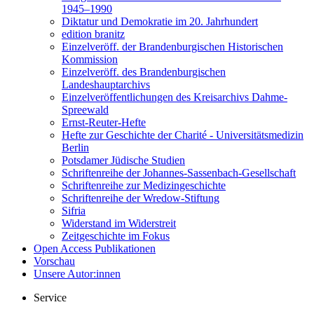
1945–1990
Diktatur und Demokratie im 20. Jahrhundert
edition branitz
Einzelveröff. der Brandenburgischen Historischen
Kommission
Einzelveröff. des Brandenburgischen
Landeshauptarchivs
Einzelveröffentlichungen des Kreisarchivs Dahme-
Spreewald
Ernst-Reuter-Hefte
Hefte zur Geschichte der Charité - Universitätsmedizin
Berlin
Potsdamer Jüdische Studien
Schriftenreihe der Johannes-Sassenbach-Gesellschaft
Schriftenreihe zur Medizingeschichte
Schriftenreihe der Wredow-Stiftung
Sifria
Widerstand im Widerstreit
Zeitgeschichte im Fokus
Open Access Publikationen
Vorschau
Unsere Autor:innen
Service