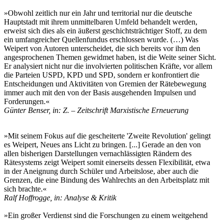
»Obwohl zeitlich nur ein Jahr und territorial nur die deutsche
Hauptstadt mit ihrem unmittelbaren Umfeld behandelt werden,
erweist sich dies als ein äußerst geschichtsträchtiger Stoff, zu dem
ein umfangreicher Quellenfundus erschlossen wurde. (…) Was
Weipert von Autoren unterscheidet, die sich bereits vor ihm den
angesprochenen Themen gewidmet haben, ist die Weite seiner Sicht.
Er analysiert nicht nur die involvierten politischen Kräfte, vor allem
die Parteien USPD, KPD und SPD, sondern er konfrontiert die
Entscheidungen und Aktivitäten von Gremien der Rätebewegung
immer auch mit den von der Basis ausgehenden Impulsen und
Forderungen.«
Günter Benser, in: Z. – Zeitschrift Marxistische Erneuerung
»Mit seinem Fokus auf die gescheiterte 'Zweite Revolution' gelingt
es Weipert, Neues ans Licht zu bringen. [...] Gerade an den von
allen bisherigen Darstellungen vernachlässigten Rändern des
Rätesystems zeigt Weipert somit einerseits dessen Flexibilität, etwa
in der Aneignung durch Schüler und Arbeitslose, aber auch die
Grenzen, die eine Bindung des Wahlrechts an den Arbeitsplatz mit
sich brachte.«
Ralf Hoffrogge, in: Analyse & Kritik
»Ein großer Verdienst sind die Forschungen zu einem weitgehend