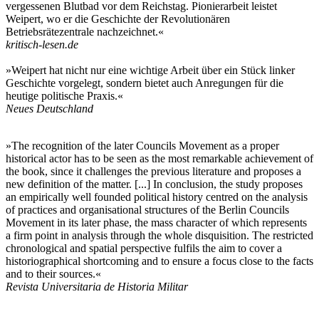
vergessenen Blutbad vor dem Reichstag. Pionierarbeit leistet
Weipert, wo er die Geschichte der Revolutionären
Betriebsrätezentrale nachzeichnet.«
kritisch-lesen.de
»Weipert hat nicht nur eine wichtige Arbeit über ein Stück linker
Geschichte vorgelegt, sondern bietet auch Anregungen für die
heutige politische Praxis.«
Neues Deutschland
»The recognition of the later Councils Movement as a proper
historical actor has to be seen as the most remarkable achievement of
the book, since it challenges the previous literature and proposes a
new definition of the matter. [...] In conclusion, the study proposes
an empirically well founded political history centred on the analysis
of practices and organisational structures of the Berlin Councils
Movement in its later phase, the mass character of which represents
a firm point in analysis through the whole disquisition. The restricted
chronological and spatial perspective fulfils the aim to cover a
historiographical shortcoming and to ensure a focus close to the facts
and to their sources.«
Revista Universitaria de Historia Militar