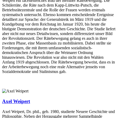
Weipert ein facettenreiches Bild der Berliner Rätebewegung. Die
Schülerräte, die Räte nach dem Kapp-Lüttwitz-Putsch, die
Betriebsrätezentrale und die Rolle der Frauen werden erstmals
systematisch untersucht. Ebenso kommen entscheidende Ereignisse
detailliert zur Sprache: der Generalstreik im März 1919 und die
Kundgebung vor dem Reichstag im Januar 1920, bis heute die
blutigste Demonstration der deutschen Geschichte. Die Studie liefert
aber nicht nur neues Detailwissen, sondern differenziert unser Bild
der Revolutionszeit. Der Rätebewegung gelang es auch in ihrer
zweiten Phase, eine Massenbasis zu mobilisieren. Dabei stellte sie
Forderungen, die mit ihrem umfassenden sozialistisch-
demokratischen Anspruch über die Weimarer Ordnung
hinauswiesen. Die Revolution war also nicht mit den Wahlen
Anfang 1919 abgeschlossen. Die Rätebewegung beweist, dass es in
der Arbeiterbewegung noch eine reale Alternative jenseits von
Sozialdemokratie und Stalinismus gab.
Axel Weipert
Axel Weipert, Dr. phil., geb. 1980, studierte Neuere Geschichte und
Philosophie. Neben der Herausgabe mehrerer Sammelbände