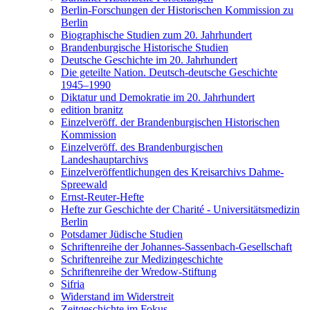
Berlin-Forschungen der Historischen Kommission zu
Berlin
Biographische Studien zum 20. Jahrhundert
Brandenburgische Historische Studien
Deutsche Geschichte im 20. Jahrhundert
Die geteilte Nation. Deutsch-deutsche Geschichte
1945–1990
Diktatur und Demokratie im 20. Jahrhundert
edition branitz
Einzelveröff. der Brandenburgischen Historischen
Kommission
Einzelveröff. des Brandenburgischen
Landeshauptarchivs
Einzelveröffentlichungen des Kreisarchivs Dahme-
Spreewald
Ernst-Reuter-Hefte
Hefte zur Geschichte der Charité - Universitätsmedizin
Berlin
Potsdamer Jüdische Studien
Schriftenreihe der Johannes-Sassenbach-Gesellschaft
Schriftenreihe zur Medizingeschichte
Schriftenreihe der Wredow-Stiftung
Sifria
Widerstand im Widerstreit
Zeitgeschichte im Fokus