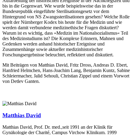
Aufarbeitung der historischen Ereignisse in der Nachkriegszeit und
bis in die Gegenwart. Wie wurde beispielsweise das in der
Bundesrepublik eingeführte Sterilisationsgesetz vor dem
Hintergrund von NS Zwangssterilisationen gesehen? Welche Rolle
spielt der Nürnberger Kodex bis heute für die Medizin und wie
werden damit verbundene medizinethische Fragen diskutiert?
Warum ist es wichtig, dass »Medizin im Nationalsozialismus« Teil
des Medizinstudiums ist? Die Komplexe Erinnern, Mahnen und
Gedenken werden anhand historischer Ereignisse und
Zusammenhänge sowie aktueller medizinhistorischer
Forschungsergebnisse beleuchtet, reflektiert und diskutiert.
Mit Beiträgen von Matthias David, Fritz Dross, Andreas D. Ebert,
Hanfried Helmchen, Hans-Joachim Lang, Benjamin Kuntz, Sabine
Schleiermacher, Jalid Sehouli, Christian Zippel und einem Vorwort
von Detlev Ganten.
Matthias David
Matthias David, Prof. Dr. med.,seit 1991 an der Klinik für
Gynäkologie der Charité, Campus Virchow Klinikum. 1999