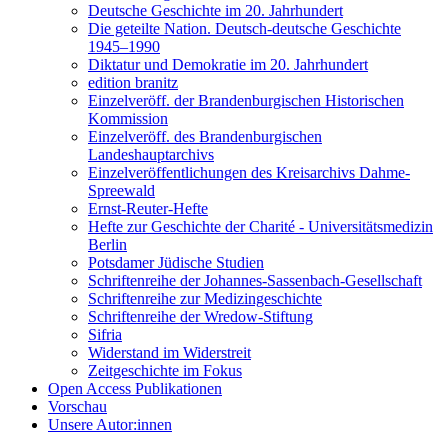
Deutsche Geschichte im 20. Jahrhundert
Die geteilte Nation. Deutsch-deutsche Geschichte
1945–1990
Diktatur und Demokratie im 20. Jahrhundert
edition branitz
Einzelveröff. der Brandenburgischen Historischen
Kommission
Einzelveröff. des Brandenburgischen
Landeshauptarchivs
Einzelveröffentlichungen des Kreisarchivs Dahme-
Spreewald
Ernst-Reuter-Hefte
Hefte zur Geschichte der Charité - Universitätsmedizin
Berlin
Potsdamer Jüdische Studien
Schriftenreihe der Johannes-Sassenbach-Gesellschaft
Schriftenreihe zur Medizingeschichte
Schriftenreihe der Wredow-Stiftung
Sifria
Widerstand im Widerstreit
Zeitgeschichte im Fokus
Open Access Publikationen
Vorschau
Unsere Autor:innen