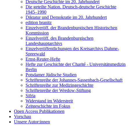
Deutsche Geschichte im 20. Jahrhundert
Die geteilte Nation. Deutsch-deutsche Geschichte
1945–1990
Diktatur und Demokratie im 20. Jahrhundert
edition branitz
Einzelveröff. der Brandenburgischen Historischen
Kommission
Einzelveröff. des Brandenburgischen
Landeshauptarchivs
Einzelveröffentlichungen des Kreisarchivs Dahme-
Spreewald
Ernst-Reuter-Hefte
Hefte zur Geschichte der Charité - Universitätsmedizin
Berlin
Potsdamer Jüdische Studien
Schriftenreihe der Johannes-Sassenbach-Gesellschaft
Schriftenreihe zur Medizingeschichte
Schriftenreihe der Wredow-Stiftung
Sifria
Widerstand im Widerstreit
Zeitgeschichte im Fokus
Open Access Publikationen
Vorschau
Unsere Autor:innen