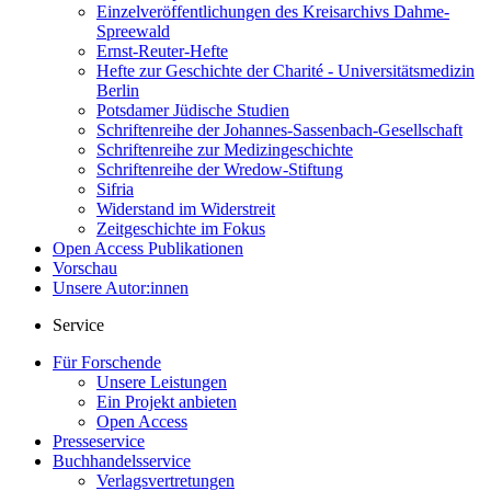
Einzelveröffentlichungen des Kreisarchivs Dahme-
Spreewald
Ernst-Reuter-Hefte
Hefte zur Geschichte der Charité - Universitätsmedizin
Berlin
Potsdamer Jüdische Studien
Schriftenreihe der Johannes-Sassenbach-Gesellschaft
Schriftenreihe zur Medizingeschichte
Schriftenreihe der Wredow-Stiftung
Sifria
Widerstand im Widerstreit
Zeitgeschichte im Fokus
Open Access Publikationen
Vorschau
Unsere Autor:innen
Service
Für Forschende
Unsere Leistungen
Ein Projekt anbieten
Open Access
Presseservice
Buchhandelsservice
Verlagsvertretungen