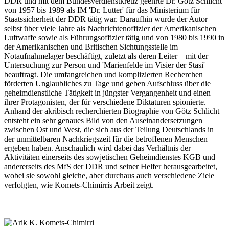
DDR und mit dem Bundesverdienstkreuz geehrte Dr. Götz Schlicht
von 1957 bis 1989 als IM 'Dr. Lutter' für das Ministerium für
Staatssicherheit der DDR tätig war. Daraufhin wurde der Autor –
selbst über viele Jahre als Nachrichtenoffizier der Amerikanischen
Luftwaffe sowie als Führungsoffizier tätig und von 1980 bis 1990 in
der Amerikanischen und Britischen Sichtungsstelle im
Notaufnahmelager beschäftigt, zuletzt als deren Leiter – mit der
Untersuchung zur Person und 'Marienfelde im Visier der Stasi'
beauftragt. Die umfangreichen und komplizierten Recherchen
förderten Unglaubliches zu Tage und geben Aufschluss über die
geheimdienstliche Tätigkeit in jüngster Vergangenheit und einen
ihrer Protagonisten, der für verschiedene Diktaturen spionierte.
Anhand der akribisch recherchierten Biographie von Götz Schlicht
entsteht ein sehr genaues Bild von den Auseinandersetzungen
zwischen Ost und West, die sich aus der Teilung Deutschlands in
der unmittelbaren Nachkriegszeit für die betroffenen Menschen
ergeben haben. Anschaulich wird dabei das Verhältnis der
Aktivitäten einerseits des sowjetischen Geheimdienstes KGB und
andererseits des MfS der DDR und seiner Helfer herausgearbeitet,
wobei sie sowohl gleiche, aber durchaus auch verschiedene Ziele
verfolgten, wie Komets-Chimirris Arbeit zeigt.