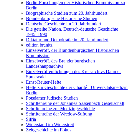
Berlin-Forschungen der Historischen Kommission zu
Berlin
Biographische Studien zum 20. Jahrhundert
Brandenburgische Historische Studien
Deutsche Geschichte im 20. Jahrhundert
Die geteilte Nation. Deutsch-deutsche Geschichte
1945–1990
Diktatur und Demokratie im 20. Jahrhundert
edition branitz
Einzelveröff. der Brandenburgischen Historischen
Kommission
Einzelveröff. des Brandenburgischen
Landeshauptarchivs
Einzelveröffentlichungen des Kreisarchivs Dahme-
Spreewald
Ernst-Reuter-Hefte
Hefte zur Geschichte der Charité - Universitätsmedizin
Berlin
Potsdamer Jüdische Studien
Schriftenreihe der Johannes-Sassenbach-Gesellschaft
Schriftenreihe zur Medizingeschichte
Schriftenreihe der Wredow-Stiftung
Sifria
Widerstand im Widerstreit
Zeitgeschichte im Fokus