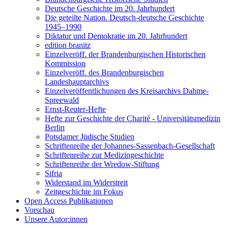
Deutsche Geschichte im 20. Jahrhundert
Die geteilte Nation. Deutsch-deutsche Geschichte
1945–1990
Diktatur und Demokratie im 20. Jahrhundert
edition branitz
Einzelveröff. der Brandenburgischen Historischen
Kommission
Einzelveröff. des Brandenburgischen
Landeshauptarchivs
Einzelveröffentlichungen des Kreisarchivs Dahme-
Spreewald
Ernst-Reuter-Hefte
Hefte zur Geschichte der Charité - Universitätsmedizin
Berlin
Potsdamer Jüdische Studien
Schriftenreihe der Johannes-Sassenbach-Gesellschaft
Schriftenreihe zur Medizingeschichte
Schriftenreihe der Wredow-Stiftung
Sifria
Widerstand im Widerstreit
Zeitgeschichte im Fokus
Open Access Publikationen
Vorschau
Unsere Autor:innen