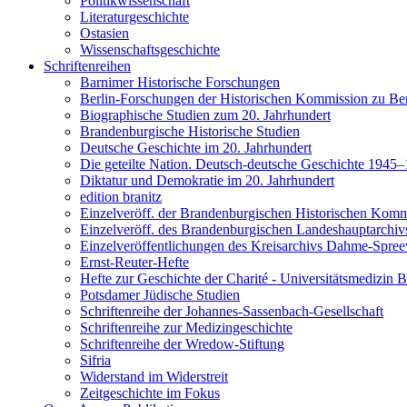
Politikwissenschaft
Literaturgeschichte
Ostasien
Wissenschaftsgeschichte
Schriftenreihen
Barnimer Historische Forschungen
Berlin-Forschungen der Historischen Kommission zu Ber
Biographische Studien zum 20. Jahrhundert
Brandenburgische Historische Studien
Deutsche Geschichte im 20. Jahrhundert
Die geteilte Nation. Deutsch-deutsche Geschichte 1945
Diktatur und Demokratie im 20. Jahrhundert
edition branitz
Einzelveröff. der Brandenburgischen Historischen Komm
Einzelveröff. des Brandenburgischen Landeshauptarchiv
Einzelveröffentlichungen des Kreisarchivs Dahme-Spre
Ernst-Reuter-Hefte
Hefte zur Geschichte der Charité - Universitätsmedizin B
Potsdamer Jüdische Studien
Schriftenreihe der Johannes-Sassenbach-Gesellschaft
Schriftenreihe zur Medizingeschichte
Schriftenreihe der Wredow-Stiftung
Sifria
Widerstand im Widerstreit
Zeitgeschichte im Fokus