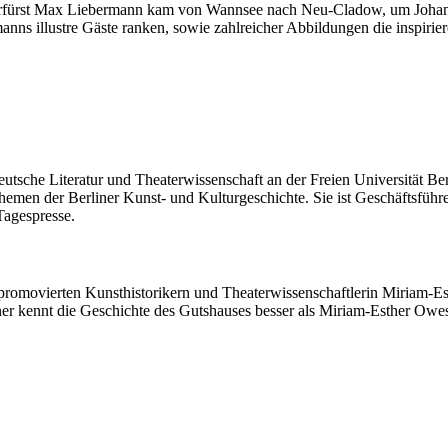
lerfürst Max Liebermann kam von Wannsee nach Neu-Cladow, um Joha
ns illustre Gäste ranken, sowie zahlreicher Abbildungen die inspirie
eutsche Literatur und Theaterwissenschaft an der Freien Universität Be
hemen der Berliner Kunst- und Kulturgeschichte. Sie ist Geschäftsfüh
Tagespresse.
r promovierten Kunsthistorikern und Theaterwissenschaftlerin Miriam-
r kennt die Geschichte des Gutshauses besser als Miriam-Esther Owe