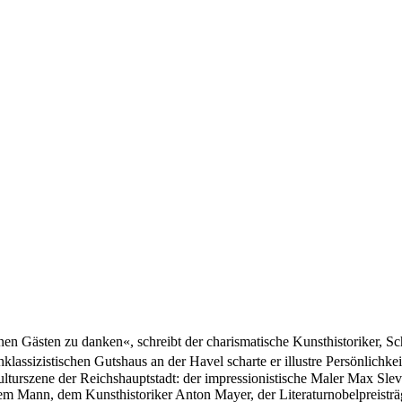
en Gästen zu danken«, schreibt der charismatische Kunsthistoriker, S
assizistischen Gutshaus an der Havel scharte er illustre Persönlichke
turszene der Reichshauptstadt: der impressionistische Maler Max Slevo
hrem Mann, dem Kunsthistoriker Anton Mayer, der Literaturnobelpreist