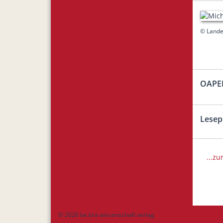
© Lande
OAPE
Lesep
...zu
© 2026 be.bra wissenschaft verlag