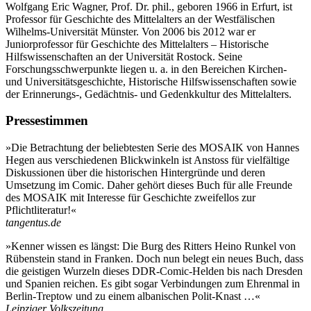
Wolfgang Eric Wagner, Prof. Dr. phil., geboren 1966 in Erfurt, ist
Professor für Geschichte des Mittelalters an der Westfälischen
Wilhelms-Universität Münster. Von 2006 bis 2012 war er
Juniorprofessor für Geschichte des Mittelalters – Historische
Hilfswissenschaften an der Universität Rostock. Seine
Forschungsschwerpunkte liegen u. a. in den Bereichen Kirchen-
und Universitätsgeschichte, Historische Hilfswissenschaften sowie
der Erinnerungs-, Gedächtnis- und Gedenkkultur des Mittelalters.
Pressestimmen
»Die Betrachtung der beliebtesten Serie des MOSAIK von Hannes
Hegen aus verschiedenen Blickwinkeln ist Anstoss für vielfältige
Diskussionen über die historischen Hintergründe und deren
Umsetzung im Comic. Daher gehört dieses Buch für alle Freunde
des MOSAIK mit Interesse für Geschichte zweifellos zur
Pflichtliteratur!«
tangentus.de
»Kenner wissen es längst: Die Burg des Ritters Heino Runkel von
Rübenstein stand in Franken. Doch nun belegt ein neues Buch, dass
die geistigen Wurzeln dieses DDR-Comic-Helden bis nach Dresden
und Spanien reichen. Es gibt sogar Verbindungen zum Ehrenmal in
Berlin-Treptow und zu einem albanischen Polit-Knast …«
Leipziger Volkszeitung