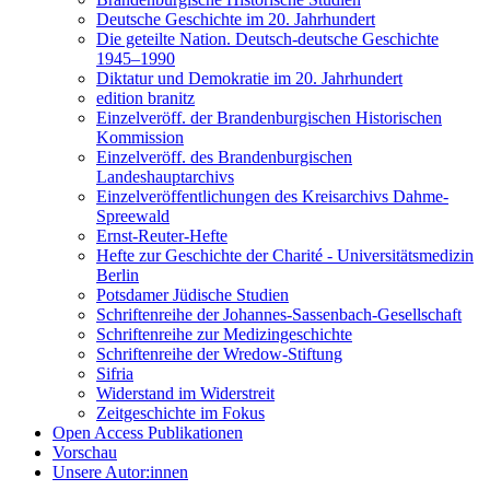
Deutsche Geschichte im 20. Jahrhundert
Die geteilte Nation. Deutsch-deutsche Geschichte
1945–1990
Diktatur und Demokratie im 20. Jahrhundert
edition branitz
Einzelveröff. der Brandenburgischen Historischen
Kommission
Einzelveröff. des Brandenburgischen
Landeshauptarchivs
Einzelveröffentlichungen des Kreisarchivs Dahme-
Spreewald
Ernst-Reuter-Hefte
Hefte zur Geschichte der Charité - Universitätsmedizin
Berlin
Potsdamer Jüdische Studien
Schriftenreihe der Johannes-Sassenbach-Gesellschaft
Schriftenreihe zur Medizingeschichte
Schriftenreihe der Wredow-Stiftung
Sifria
Widerstand im Widerstreit
Zeitgeschichte im Fokus
Open Access Publikationen
Vorschau
Unsere Autor:innen