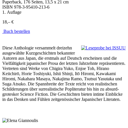
Paperback, 176 Seiten, 13,5 x 21 cm
ISBN
978-3-95410-213-6
1. Auflage
18,– €
Buch bestellen
Diese Anthologie versammelt dreizehn
ausgewählte Kurzgeschichten bekannter
Autoren aus Japan, die erstmals auf Deutsch erscheinen und die
Vielfältigkeit japanischer Prosa der letzten Jahrzehnte repräsentieren.
Vertreten sind Werke von Chigira Yuko, Enjoe Toh, Hirano
Keiichirō, Horie Toshiyuki, Ishii Shinji, Itō Hiromi, Kawakami
Hiromi, Nakahara Masaya, Nakajima Ramo, Tsutsui Yasutaka und
Suga Atsuko. Die Spannbreite der Texte reicht von realistischen
Schilderungen über surrealistische Popliteratur bis hin zu absurd-
grotesker Science Fiction. Die Geschichten bieten intime Einblicke
in das Denken und Fühlen zeitgenössischer Japanischer Literaten.