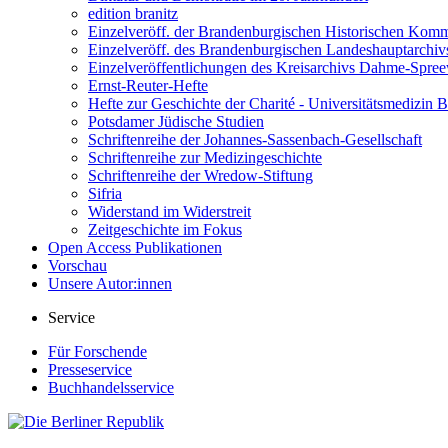
edition branitz
Einzelveröff. der Brandenburgischen Historischen Komm
Einzelveröff. des Brandenburgischen Landeshauptarchiv
Einzelveröffentlichungen des Kreisarchivs Dahme-Spre
Ernst-Reuter-Hefte
Hefte zur Geschichte der Charité - Universitätsmedizin B
Potsdamer Jüdische Studien
Schriftenreihe der Johannes-Sassenbach-Gesellschaft
Schriftenreihe zur Medizingeschichte
Schriftenreihe der Wredow-Stiftung
Sifria
Widerstand im Widerstreit
Zeitgeschichte im Fokus
Open Access Publikationen
Vorschau
Unsere Autor:innen
Service
Für Forschende
Presseservice
Buchhandelsservice