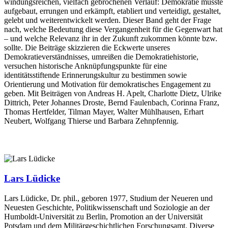
windungsreichen, vielfach gebrochenen Verlauf: Demokratie musste
aufgebaut, errungen und erkämpft, etabliert und verteidigt, gestaltet,
gelebt und weiterentwickelt werden. Dieser Band geht der Frage
nach, welche Bedeutung diese Vergangenheit für die Gegenwart hat
– und welche Relevanz ihr in der Zukunft zukommen könnte bzw.
sollte. Die Beiträge skizzieren die Eckwerte unseres
Demokratieverständnisses, umreißen die Demokratiehistorie,
versuchen historische Anknüpfungspunkte für eine
identitätsstiftende Erinnerungskultur zu bestimmen sowie
Orientierung und Motivation für demokratisches Engagement zu
geben. Mit Beiträgen von Andreas H. Apelt, Charlotte Dietz, Ulrike
Dittrich, Peter Johannes Droste, Bernd Faulenbach, Corinna Franz,
Thomas Hertfelder, Tilman Mayer, Walter Mühlhausen, Erhart
Neubert, Wolfgang Thierse und Barbara Zehnpfennig.
Lars Lüdicke
Lars Lüdicke, Dr. phil., geboren 1977, Studium der Neueren und
Neuesten Geschichte, Politikwissenschaft und Soziologie an der
Humboldt-Universität zu Berlin, Promotion an der Universität
Potsdam und dem Militärgeschichtlichen Forschungsamt. Diverse