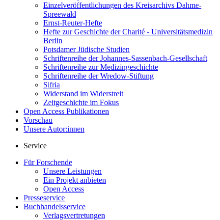
Einzelveröffentlichungen des Kreisarchivs Dahme-
Spreewald
Ernst-Reuter-Hefte
Hefte zur Geschichte der Charité - Universitätsmedizin
Berlin
Potsdamer Jüdische Studien
Schriftenreihe der Johannes-Sassenbach-Gesellschaft
Schriftenreihe zur Medizingeschichte
Schriftenreihe der Wredow-Stiftung
Sifria
Widerstand im Widerstreit
Zeitgeschichte im Fokus
Open Access Publikationen
Vorschau
Unsere Autor:innen
Service
Für Forschende
Unsere Leistungen
Ein Projekt anbieten
Open Access
Presseservice
Buchhandelsservice
Verlagsvertretungen