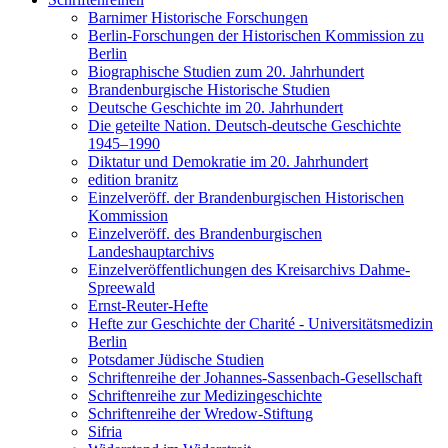
Barnimer Historische Forschungen
Berlin-Forschungen der Historischen Kommission zu
Berlin
Biographische Studien zum 20. Jahrhundert
Brandenburgische Historische Studien
Deutsche Geschichte im 20. Jahrhundert
Die geteilte Nation. Deutsch-deutsche Geschichte
1945–1990
Diktatur und Demokratie im 20. Jahrhundert
edition branitz
Einzelveröff. der Brandenburgischen Historischen
Kommission
Einzelveröff. des Brandenburgischen
Landeshauptarchivs
Einzelveröffentlichungen des Kreisarchivs Dahme-
Spreewald
Ernst-Reuter-Hefte
Hefte zur Geschichte der Charité - Universitätsmedizin
Berlin
Potsdamer Jüdische Studien
Schriftenreihe der Johannes-Sassenbach-Gesellschaft
Schriftenreihe zur Medizingeschichte
Schriftenreihe der Wredow-Stiftung
Sifria