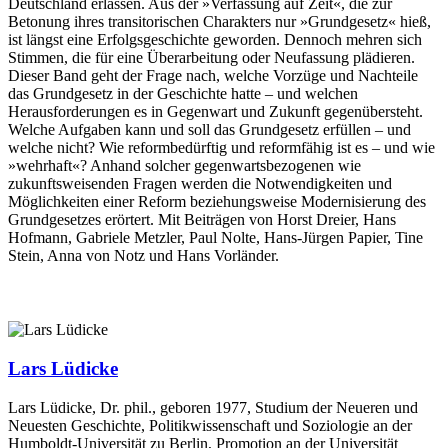
Deutschland erlassen. Aus der »Verfassung auf Zeit«, die zur
Betonung ihres transitorischen Charakters nur »Grundgesetz« hieß,
ist längst eine Erfolgsgeschichte geworden. Dennoch mehren sich
Stimmen, die für eine Überarbeitung oder Neufassung plädieren.
Dieser Band geht der Frage nach, welche Vorzüge und Nachteile
das Grundgesetz in der Geschichte hatte – und welchen
Herausforderungen es in Gegenwart und Zukunft gegenübersteht.
Welche Aufgaben kann und soll das Grundgesetz erfüllen – und
welche nicht? Wie reformbedürftig und reformfähig ist es – und wie
»wehrhaft«? Anhand solcher gegenwartsbezogenen wie
zukunftsweisenden Fragen werden die Notwendigkeiten und
Möglichkeiten einer Reform beziehungsweise Modernisierung des
Grundgesetzes erörtert. Mit Beiträgen von Horst Dreier, Hans
Hofmann, Gabriele Metzler, Paul Nolte, Hans-Jürgen Papier, Tine
Stein, Anna von Notz und Hans Vorländer.
Lars Lüdicke
Lars Lüdicke, Dr. phil., geboren 1977, Studium der Neueren und
Neuesten Geschichte, Politikwissenschaft und Soziologie an der
Humboldt-Universität zu Berlin, Promotion an der Universität