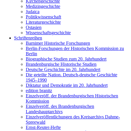
Kirchengeschichte
Medizingeschichte
Judaica
Politikwissenschaft
Literaturgeschichte
Ostasien
Wissenschaftsgeschichte
Schriftenreihen
Barnimer Historische Forschungen
Berlin-Forschungen der Historischen Kommission zu
Berlin
Biographische Studien zum 20. Jahrhundert
Brandenburgische Historische Studien
Deutsche Geschichte im 20. Jahrhundert
Die geteilte Nation. Deutsch-deutsche Geschichte
1945–1990
Diktatur und Demokratie im 20. Jahrhundert
edition branitz
Einzelveröff. der Brandenburgischen Historischen
Kommission
Einzelveröff. des Brandenburgischen
Landeshauptarchivs
Einzelveröffentlichungen des Kreisarchivs Dahme-
Spreewald
Ernst-Reuter-Hefte