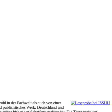
ohl in der Fachwelt als auch von einer
nd publizistisches Werk. Deutschland und
eines bisherigen Schaffens verfasst hat. Die Texte enthalten