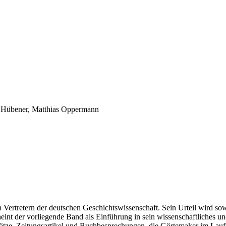
a Hübener, Matthias Oppermann
Vertretern der deutschen Geschichtswissenschaft. Sein Urteil wird sow
cheint der vorliegende Band als Einführung in sein wissenschaftliches u
ze, Zeitungsartikel und Buchbesprechungen, die Görtemaker im Laufe s