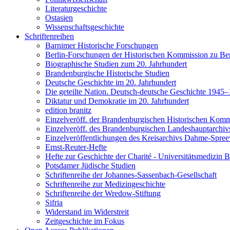
Literaturgeschichte
Ostasien
Wissenschaftsgeschichte
Schriftenreihen
Barnimer Historische Forschungen
Berlin-Forschungen der Historischen Kommission zu Ber
Biographische Studien zum 20. Jahrhundert
Brandenburgische Historische Studien
Deutsche Geschichte im 20. Jahrhundert
Die geteilte Nation. Deutsch-deutsche Geschichte 1945
Diktatur und Demokratie im 20. Jahrhundert
edition branitz
Einzelveröff. der Brandenburgischen Historischen Komm
Einzelveröff. des Brandenburgischen Landeshauptarchiv
Einzelveröffentlichungen des Kreisarchivs Dahme-Spre
Ernst-Reuter-Hefte
Hefte zur Geschichte der Charité - Universitätsmedizin B
Potsdamer Jüdische Studien
Schriftenreihe der Johannes-Sassenbach-Gesellschaft
Schriftenreihe zur Medizingeschichte
Schriftenreihe der Wredow-Stiftung
Sifria
Widerstand im Widerstreit
Zeitgeschichte im Fokus