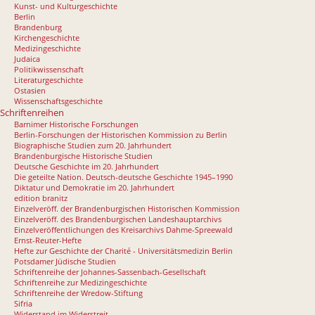
Kunst- und Kulturgeschichte
Berlin
Brandenburg
Kirchengeschichte
Medizingeschichte
Judaica
Politikwissenschaft
Literaturgeschichte
Ostasien
Wissenschaftsgeschichte
Schriftenreihen
Barnimer Historische Forschungen
Berlin-Forschungen der Historischen Kommission zu Berlin
Biographische Studien zum 20. Jahrhundert
Brandenburgische Historische Studien
Deutsche Geschichte im 20. Jahrhundert
Die geteilte Nation. Deutsch-deutsche Geschichte 1945–1990
Diktatur und Demokratie im 20. Jahrhundert
edition branitz
Einzelveröff. der Brandenburgischen Historischen Kommission
Einzelveröff. des Brandenburgischen Landeshauptarchivs
Einzelveröffentlichungen des Kreisarchivs Dahme-Spreewald
Ernst-Reuter-Hefte
Hefte zur Geschichte der Charité - Universitätsmedizin Berlin
Potsdamer Jüdische Studien
Schriftenreihe der Johannes-Sassenbach-Gesellschaft
Schriftenreihe zur Medizingeschichte
Schriftenreihe der Wredow-Stiftung
Sifria
Widerstand im Widerstreit