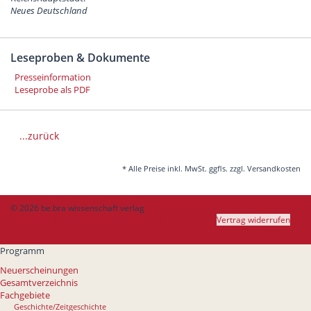
Neues Deutschland
Leseproben & Dokumente
Presseinformation
Leseprobe als PDF
...zurück
* Alle Preise inkl. MwSt. ggfls. zzgl. Versandkosten
© 2026 be.bra wissenschaft verlag
AGB
Datenschutz
Widerrufsbelehrung
Vertrag widerrufen
Impressum
Programm
Neuerscheinungen
Gesamtverzeichnis
Fachgebiete
Geschichte/Zeitgeschichte