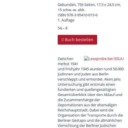
Gebunden, 756 Seiten, 17,5 x 24,5 cm,
15 schw.-w. abb.
ISBN
978-3-95410-015-6
1. Auflage
54,– €
Buch bestellen
Zwischen
Herbst 1941
und Frühjahr 1945 wurden rund 50.000
Jüdinnen und Juden aus Berlin
verschleppt und ermordet. Akim Jahs
Untersuchung gibt erstmals einen
fundierten und quellengesättigten
Gesamtüberblick über den Ablauf und
die Zusammenhänge der
Deportationen aus der ehemaligen
Reichshauptstadt. Dabei wird die
Organisation der Transporte durch die
Berliner Gestapo und die allmählichen
Vernichtung der Berliner Jüdischen